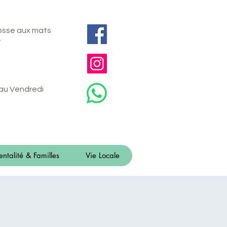
fosse aux mats
t
 au Vendredi
entalité & Familles
Vie Locale