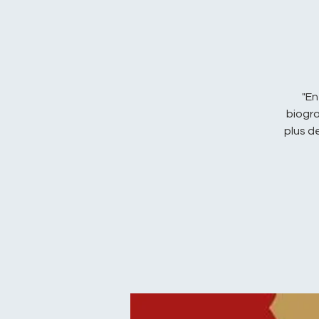
"En
biogra
plus d