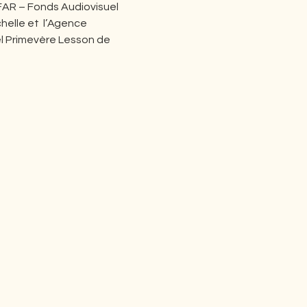
FAR – Fonds Audiovisuel 
elle et  l’Agence 
el Primevère Lesson de 