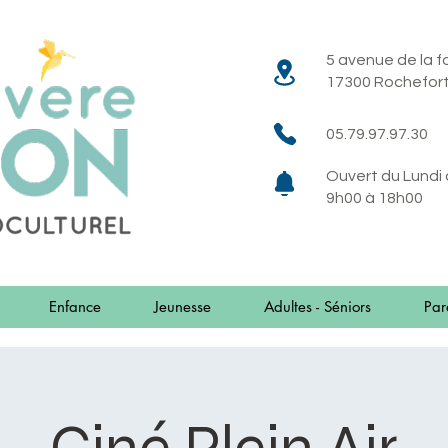
5 avenue de la 
17300 Rochefor
05.79.97.97.30
Ouvert du Lundi
9h00 à 18h00
Enfance
Jeunesse
Adultes - Séniors
Par
Ciné Plein Air