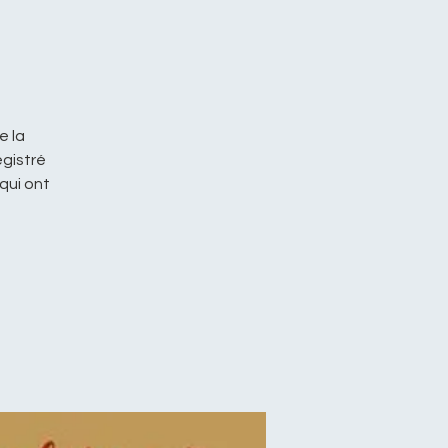
e la
egistré
qui ont