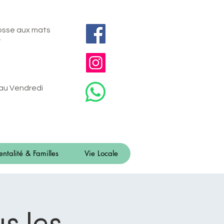
fosse aux mats
t
 au Vendredi
entalité & Familles
Vie Locale
us les