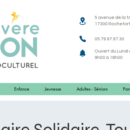
5 avenue de la 
17300 Rochefor
05.79.97.97.30
Ouvert du Lundi
9h00 à 18h00
Enfance
Jeunesse
Adultes - Séniors
Par
aire Solidaire, To